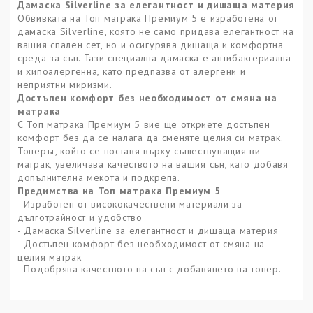
Дамаска Silverline за елегантност и дишаща материя
Обвивката на Топ матрака Премиум 5 е изработена от
дамаска Silverline, която не само придава елегантност на
вашия спален сет, но и осигурява дишаща и комфортна
среда за сън. Тази специална дамаска е антибактериална
и хипоалергенна, като предпазва от алергени и
неприятни миризми.
Достъпен комфорт без необходимост от смяна на
матрака
С Топ матрака Премиум 5 вие ще откриете достъпен
комфорт без да се налага да сменяте целия си матрак.
Топерът, който се поставя върху съществуващия ви
матрак, увеличава качеството на вашия сън, като добавя
допълнителна мекота и подкрепа.
Предимства на Топ матрака Премиум 5
- Изработен от висококачествени материали за
дълготрайност и удобство
- Дамаска Silverline за елегантност и дишаща материя
- Достъпен комфорт без необходимост от смяна на
целия матрак
- Подобрява качеството на сън с добавянето на топер.