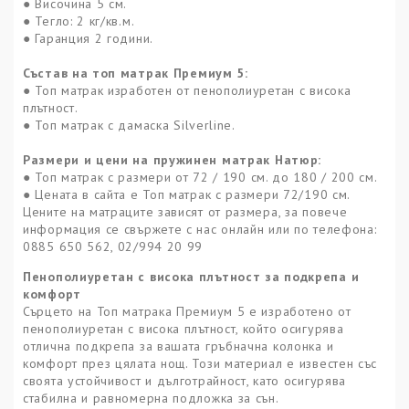
● Височина 5 см.
● Тегло: 2 кг/кв.м.
● Гаранция 2 години.
Състав на топ матрак
Премиум 5
:
● Топ матрак изработен от пенополиуретан с висока
плътност.
● Топ матрак с дамаска
Silverline.
Размери и цени на пружинен матрак
Натюр
:
● Топ матрак с размери от
7
2 / 190 см. до 180 / 200 см.
● Цената в сайта е Топ матрак с размери 72/190 см.
Цените на матраците зависят от размера, за повече
информация се свържете с нас онлайн или по телефона:
0885 650 562, 02/994 20 99
Пенополиуретан с висока плътност за подкрепа и
комфорт
Сърцето на Топ матрака Премиум 5 е изработено от
пенополиуретан с висока плътност, който осигурява
отлична подкрепа за вашата гръбначна колонка и
комфорт през цялата нощ. Този материал е известен със
своята устойчивост и дълготрайност, като осигурява
стабилна и равномерна подложка за сън.