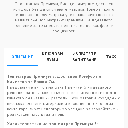
С топ матрак Премиум, Вие ще намерите достъпен
комфорт без да си сменяте матрака. Топерът, който
се поставя върху матрака увеличава качеството на
Вашият сън. Топ матракът Премиум 5 е идеалното
решение за тези, които ценят качество, комфорт и
прецизност.
КЛЮЧОВИ
ИЗПРАТЕТЕ
ОПИСАНИЕ
TAGS
ДУМИ
ЗАПИТВАНЕ
Топ матрак Премиум 5: Достъпен Комфорт и
Качество за Вашия Сън
Представяме ви Топ матрака Премиум 5 - идеалното
решение за тези, които търсят изключителен комфорт и
качество без излишни разходи. Този матрак е създаден с
висококачествени материали и иновативни технологии,
които гарантират неповторимо усещане за спокойствие и
релаксация през цялата нощ.
Характеристики на топ матрак
Премиум 5
: