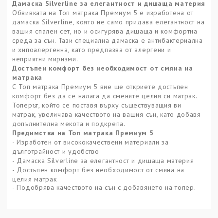
Дамаска Silverline за елегантност и дишаща материя
Обвивката на Топ матрака Премиум 5 е изработена от
дамаска Silverline, която не само придава елегантност на
вашия спален сет, но и осигурява дишаща и комфортна
среда за сън. Тази специална дамаска е антибактериална
и хипоалергенна, като предпазва от алергени и
неприятни миризми.
Достъпен комфорт без необходимост от смяна на
матрака
С Топ матрака Премиум 5 вие ще откриете достъпен
комфорт без да се налага да сменяте целия си матрак.
Топерът, който се поставя върху съществуващия ви
матрак, увеличава качеството на вашия сън, като добавя
допълнителна мекота и подкрепа.
Предимства на Топ матрака Премиум 5
- Изработен от висококачествени материали за
дълготрайност и удобство
- Дамаска Silverline за елегантност и дишаща материя
- Достъпен комфорт без необходимост от смяна на
целия матрак
- Подобрява качеството на сън с добавянето на топер.