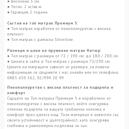
● Височина 5 см.
● Тегло: 2 кг/кв.м.
● Гаранция 2 години.
Състав на топ матрак
Премиум 5
:
● Топ матрак изработен от пенополиуретан с висока
плътност.
● Топ матрак с дамаска
Silverline.
Размери и цени на пружинен матрак
Натюр
:
● Топ матрак с размери от
7
2 / 190 см. до 180 / 200 см.
● Цената в сайта е Топ матрак с размери 72/190 см.
Цените на матраците зависят от размера, за повече
информация се свържете с нас онлайн или по телефона:
0885 650 562, 02/994 20 99
Пенополиуретан с висока плътност за подкрепа и
комфорт
Сърцето на Топ матрака Премиум 5 е изработено от
пенополиуретан с висока плътност, който осигурява
отлична подкрепа за вашата гръбначна колонка и
комфорт през цялата нощ. Този материал е известен със
своята устойчивост и дълготрайност, като осигурява
стабилна и равномерна подложка за сън.