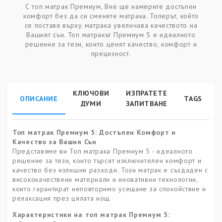
С топ матрак Премиум, Вие ще намерите достъпен
комфорт без да си сменяте матрака. Топерът, който
се поставя върху матрака увеличава качеството на
Вашият сън. Топ матракът Премиум 5 е идеалното
решение за тези, които ценят качество, комфорт и
прецизност.
КЛЮЧОВИ
ИЗПРАТЕТЕ
ОПИСАНИЕ
TAGS
ДУМИ
ЗАПИТВАНЕ
Топ матрак Премиум 5: Достъпен Комфорт и
Качество за Вашия Сън
Представяме ви Топ матрака Премиум 5 - идеалното
решение за тези, които търсят изключителен комфорт и
качество без излишни разходи. Този матрак е създаден с
висококачествени материали и иновативни технологии,
които гарантират неповторимо усещане за спокойствие и
релаксация през цялата нощ.
Характеристики на топ матрак
Премиум 5
: