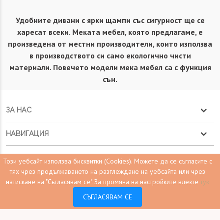
Удобните дивани с ярки щампи със сигурност ще се
харесат всеки. Меката мебел, която предлагаме, е
произведена от местни производители, които използва
в производството си само екологично чисти
материали. Повечето модели мека мебел са с функция
сън.
ЗА НАС
НАВИГАЦИЯ
НАВИГАЦИЯ
Този уебсайт използва бисквитки (Cookies). Можете да се съгласите с
тях чрез продължаването на разглеждане на уебсайта или чрез
КОНТАКТ С НАС
натискане на "Съгласявам се".
За промяна на настройките влезте
тук
0
СЪГЛАСЯВАМ СЕ