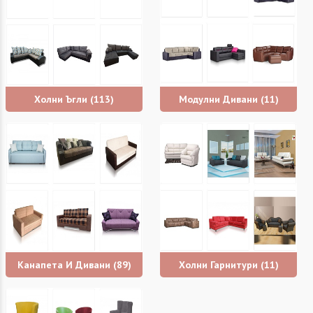
Холни Ъгли
(113)
Модулни Дивани
(11)
Канапета И Дивани
(89)
Холни Гарнитури
(11)