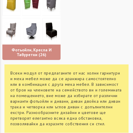
Фотьойли, Кресла И
Табуретки
(26)
Всеки модул от предлаганите от нас холни гарнитури
и мека мебел може да се аранжира самостоятелно
или в комбинация с друга мека мебел. В зависимост
от броя на членовете на семейството ви и големината
на помещението, вие може да избирате от различни
варианти фотьойли и дивани, диван двойка или диван
трака и четворка или ъглов диван с допълнителни
екстри. Разнообразните дизайни и цветове ще
претворят елегантно всяка една обстановка,
позволявайки да изразите собствения си стил.