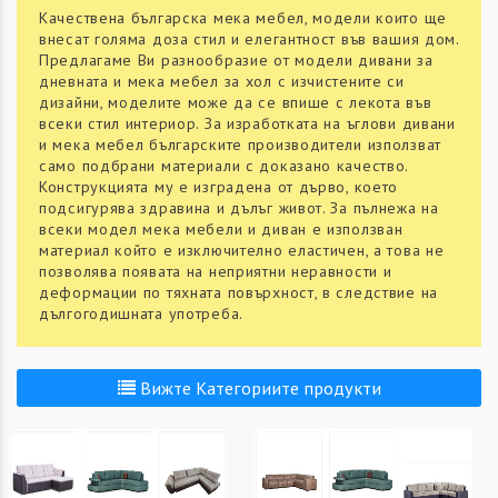
Качествена българска мека мебел, модели които ще
внесат голяма доза стил и елегантност във вашия дом.
Предлагаме Ви разнообразие от модели дивани за
дневната и мека мебел за хол с изчистените си
дизайни, моделите може да се впише с лекота във
всеки стил интериор. За изработката на ъглови дивани
и мека мебел българските производители използват
само подбрани материали с доказано качество.
Конструкцията му е изградена от дърво, което
подсигурява здравина и дълъг живот. За пълнежа на
всеки модел мека мебели и диван е използван
материал който е изключително еластичен, а това не
позволява появата на неприятни неравности и
деформации по тяхната повърхност, в следствие на
дългогодишната употреба.
Вижте Категориите продукти