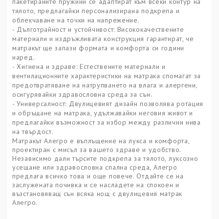
пакетираните пружини се адаптират към всеки контур на
тялото, предлагайки персонализирана подкрепа и
облекчаване на точки на напрежение.
- Дълготрайност и устойчивост: Висококачествените
материали и издръжливата конструкция гарантират, че
матракът ще запази формата и комфорта си години
наред.
- Хигиена и здраве: Естествените материали и
вентилационните характеристики на матрака спомагат за
предотвратяване на натрупването на влага и алергени,
осигурявайки здравословна среда за сън.
- Универсалност: Двулицевият дизайн позволява ротация
и обръщане на матрака, удължавайки неговия живот и
предлагайки възможност за избор между различни нива
на твърдост.
Матракът Алегро е въплъщение на лукса и комфорта,
проектиран с мисъл за вашето здраве и удобство.
Независимо дали търсите подкрепа за тялото, луксозно
усещане или здравословна спална среда, Алегро
предлага всичко това и още повече. Отдайте се на
заслужената почивка и се насладете на спокоен и
възстановяващ сън всяка нощ с двулицевия матрак
Алегро.