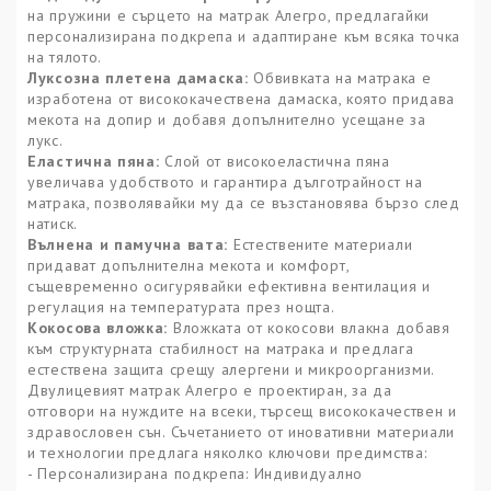
на пружини е сърцето на матрак Алегро, предлагайки
персонализирана подкрепа и адаптиране към всяка точка
на тялото.
Луксозна плетена дамаска:
Обвивката на матрака е
изработена от висококачествена дамаска, която придава
мекота на допир и добавя допълнително усещане за
лукс.
Еластична пяна:
Слой от високоеластична пяна
увеличава удобството и гарантира дълготрайност на
матрака, позволявайки му да се възстановява бързо след
натиск.
Вълнена и памучна вата:
Естествените материали
придават допълнителна мекота и комфорт,
същевременно осигурявайки ефективна вентилация и
регулация на температурата през нощта.
Кокосова вложка:
Вложката от кокосови влакна добавя
към структурната стабилност на матрака и предлага
естествена защита срещу алергени и микроорганизми.
Двулицевият матрак Алегро е проектиран, за да
отговори на нуждите на всеки, търсещ висококачествен и
здравословен сън. Съчетанието от иновативни материали
и технологии предлага няколко ключови предимства:
- Персонализирана подкрепа: Индивидуално