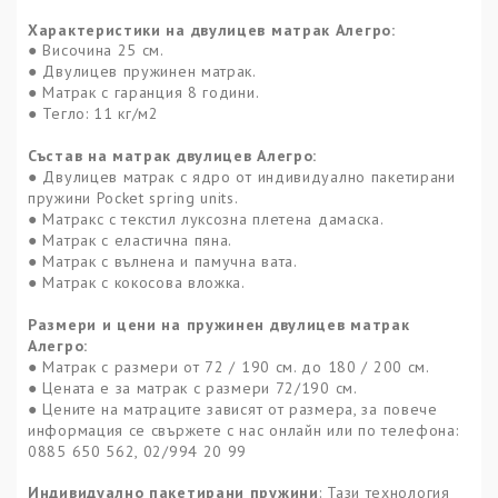
Характеристики на двулицев матрак Алегро:
● Височина 25 см.
● Двулицев пружинен матрак.
● Матрак с гаранция 8 години.
● Тегло: 11 кг/м2
Състав на матрак
двулицев Алегро:
● Двулицев матрак с ядро от индивидуално пакетирани
пружини Pocket spring units.
● Матракс с текстил луксозна плетена дамаска.
● Матрак с еластична пяна.
● Матрак с вълнена и памучна вата.
● Матрак с кокосова вложка.
Размери и цени на пружинен двулицев матрак
Алегро:
● Матрак с размери от 72 / 190 см. до 180 / 200 см.
● Цената е за матрак с размери 72/190 см.
● Цените на матраците зависят от размера, за повече
информация се свържете с нас онлайн или по телефона:
0885 650 562, 02/994 20 99
Индивидуално пакетирани пружини
: Тази технология