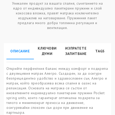
Уникален продукт за вашата спалня, съчетанието на
ядро от индивидуално пакетирани пружини и слой
кокосова вложка, правят матрака изключително
издръжлив на натоварване. Пружинния пакет
предлага много добра топлинна регулация и
вентилация.
КЛЮЧОВИ
ИЗПРАТЕТЕ
ОПИСАНИЕ
TAGS
ДУМИ
ЗАПИТВАНЕ
Открийте перфектния баланс между комфорт и подкрепа
с двулицевия матрак Алегро. Създаден, за да осигури
безпрецедентно удобство и здравословен сън, Алегро е
матрак, който преобразява всяка спалня в оазис на
релаксация. Основата на матрака се състои от
иновативните индивидуално пакетирани пружини Pocket
spring units, които гарантират оптимална подкрепа за
тялото и минимизират преноса на движение,
осигурявайки спокоен сън дори при движение на
партньора.