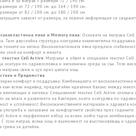
сайта е за матрак с размери 72 / 190 см.
размери от 72 / 190 см. до 164 / 190 см..
размери от 82 / 200 см. до 180 / 200 см.
матраците зависят от размера, за повече информация се свържет
исокоеластична пяна и Memory пяна:
Основата на матрака Cell 
а. Тази двуслойна структура осигурява изключителна поддръжка н
и точките на натиск. Високоеластичната пяна предлага стабилнос
ен слой на комфорт и мекота.
текстил Cell Active
: Матракът е обвит в специален текстил Cel
да осигури по-здравословна и хигиенична среда за сън. Този вис
 матрака свеж и сух през цялата нощ.
стики и Предимства
зиран комфорт и поддръжка: Комбинацията от високоеластична 
а към всеки индивид, предлагайки идеалния баланс между мекота
 вентилация и хигиена: Специалният текстил Cell Active спомага
то на влага и развитието на бактерии, което осигурява по-здраво
ост и устойчивост: Висококачествените материали и здравата кон
а употреба и запазване на комфортните свойства през годините.
ell Active е перфектният избор за всеки, който търси комбинаци
 С този матрак, всяка нощ е възможност за възстановяващ и здр
а грижа за детайла.