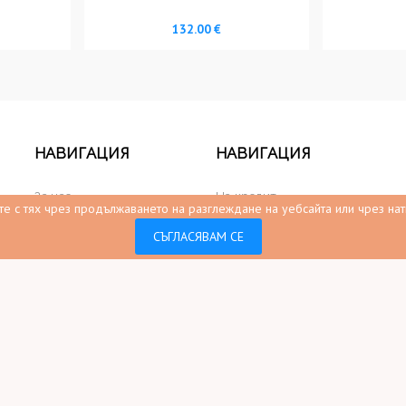
132.00 €
НАВИГАЦИЯ
НАВИГАЦИЯ
За нас
На кредит
ите с тях чрез продължаването на разглеждане на уебсайта или чрез нати
Мебели на промоция
Собственост на сайта
СЪГЛАСЯВАМ СЕ
Видео
Социални медий
Статии
Харесани продукти
Видео галерия
Карта на сайта
Контакти