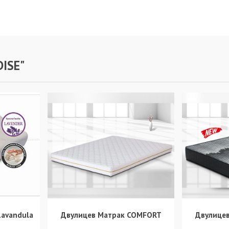
ISE"
Двулицев Матрак COMFORT
Двулицев
Lavandula