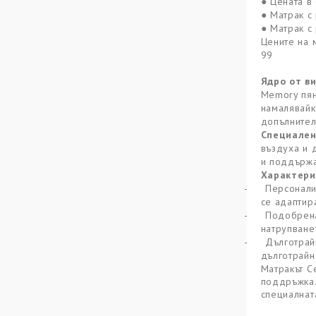
● Цената в 
● Матрак с 
● Матрак с 
Цените на 
99
Ядро от в
Memory пян
намалявайк
допълнител
Специален 
въздуха и 
и поддържа
Характери
-
Персонали
се адаптир
-
Подобрена
натрупване
-
Дълготрайн
дълготрайн
Матракът C
поддръжка.
специалнат