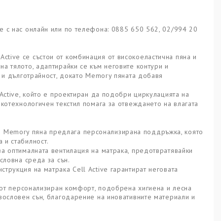
е с нас онлайн или по телефона: 0885 650 562, 02/994 20
Active се състои от комбинация от високоеластична пяна и
а тялото, адаптирайки се към неговите контури и
т и дълготрайност, докато Memory пяната добавя
l Active, който е проектиран да подобри циркулацията на
окотехнологичен текстил помага за отвеждането на влагата
и Memory пяна предлага персонализирана поддръжка, която
 и стабилност.
 за оптималната вентилация на матрака, предотвратявайки
словна среда за сън.
струкция на матрака Cell Active гарантират неговата
я от персонализиран комфорт, подобрена хигиена и лесна
авословен сън, благодарение на иновативните материали и