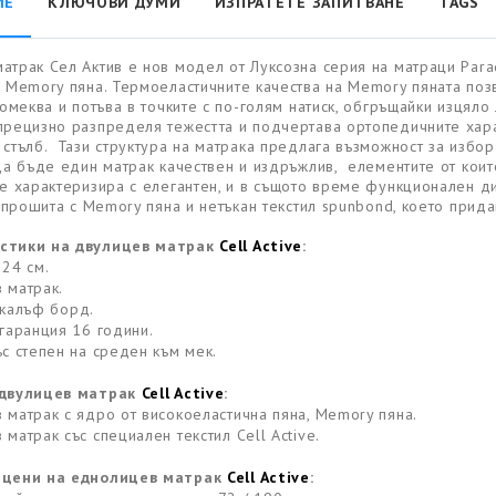
ИЕ
КЛЮЧОВИ ДУМИ
ИЗПРАТЕТЕ ЗАПИТВАНЕ
TAGS
атрак Сел Актив е нов модел от Луксозна серия на матраци Para
й Memory пяна. Термоеластичните качества на Memory пяната позв
 омеква и потъва в точките с по-голям натиск, обгръщайки изцяло
прецизно разпределя тежестта и подчертава ортопедичните харак
 стълб. Тази структура на матрака предлага възможност за избо
 да бъде един матрак качествен и издръжлив, елементите от кои
се характеризира с елегантен, и в същото време функционален ди
e, прошита с Memory пяна и нетъкан текстил spunbond, което при
стики на двулицев матрак
Cell Active
:
а
24
см.
 матрак.
 калъф
борд.
 гаранция 16
години.
ъс степен на среден към мек.
 двулицев матрак
Cell Active
:
 матрак с ядро от високоеластична пяна, Memory пяна.
 матрак със специален текстил
Cell Active
.
 цени на еднолицев матрак
Cell Active
: