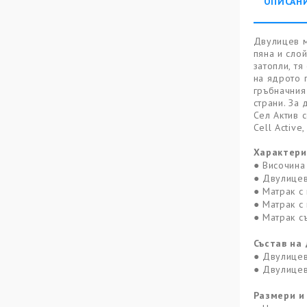
ОПИСАН
Двулицев м
пяна и сло
затопли, тя
на ядрото 
гръбначния
страни. За
Сел Актив 
Cell Activ
Характери
● Височин
● Двулицев
● Матрак с
● Матрак с
● Матрак с
Състав на
● Двулицев
● Двулицев
Размери и