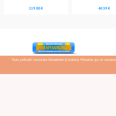
119.00 €
40.39 €
Този уебсайт използва бисквитки (Cookies). Можете да се съглас
Магазин за български мебели и обзавеждане
rumkremikovci@gmail.com