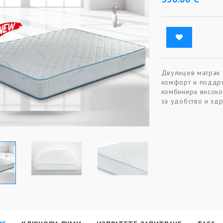
Двулицев матрак 
комфорт и поддръ
комбинира високо
за удобство и зд