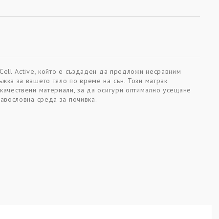
Cell Active, който е създаден да предложи несравним
жка за вашето тяло по време на сън. Този матрак
качествени материали, за да осигури оптимално усещане
равословна среда за почивка.