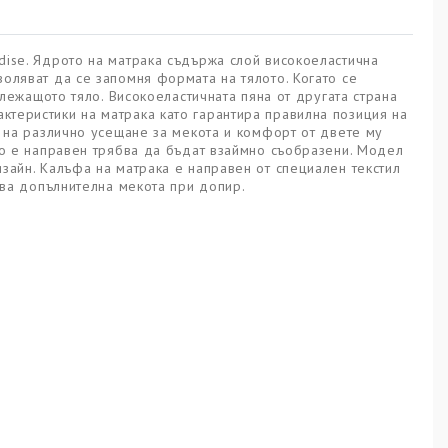
dise. Ядрото на матрака съдържа слой високоеластична
оляват да се запомня формата на тялото. Когато се
 лежащото тяло. Високоеластичната пяна от другата страна
теристики на матрака като гарантира правилна позиция на
р на различно усещане за мекота и комфорт от двете му
то е направен трябва да бъдат взаймно съобразени. Модел
зайн. Калъфа на матрака е направен от специален текстил
дава допълнителна мекота при допир.