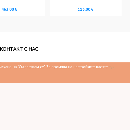
463.00 €
115.00 €
КОНТАКТ С НАС
Квартал Ботунец
скане на "Съгласявам се".
За промяна на настройките влезте
тук
Телефони:
0898 509 708
0888 947 480
0885 650 562
email:
office@mebelrum.bg
Работно време: Понеделник – Петък 9:30–
19:00 ч. Събота 9:30-17:00 ч. Неделя 10:00-
16:00 ч.