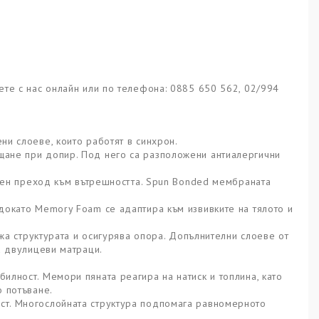
ете с нас онлайн или по телефона: 0885 650 562, 02/994
ни слоеве, които работят в синхрон.
щане при допир. Под него са разположени антиалергични
лавен преход към вътрешността. Spun Bonded мембраната
докато Memory Foam се адаптира към извивките на тялото и
ржа структурата и осигурява опора. Допълнителни слоеве от
а двулицеви матраци.
илност. Мемори пяната реагира на натиск и топлина, като
о потъване.
ст. Многослойната структура подпомага равномерното