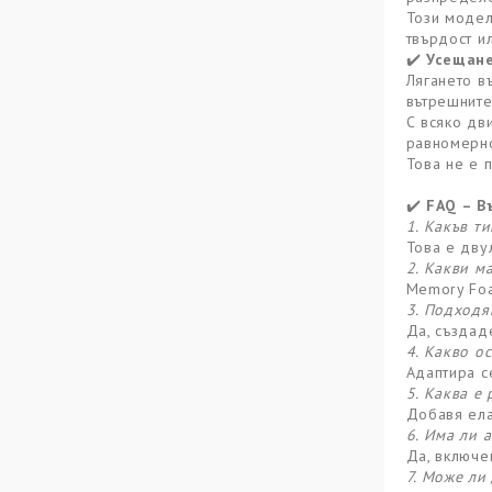
Този модел
твърдост и
Усещане
✔️
Лягането в
вътрешните
С всяко дв
равномерн
Това не е 
FAQ – В
✔️
1. Какъв т
Това е дву
2. Какви м
Memory Foa
3. Подходя
Да, създад
4. Какво о
Адаптира с
5. Каква е
Добавя ела
6. Има ли 
Да, включе
7. Може ли