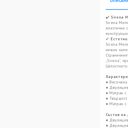
ОПИСАН
Sirena 
✔️
Sirena Mem
еластични 
конструкци
Естетик
✔
Sirena Mem
нежно капи
Страничния
„Sirena“, 
Цялостното
Характери
● Височина
● Двулицев
● Матрак с 
● Твърдост
● Матрак с
Състав на 
● Двулицев
● Двулицев