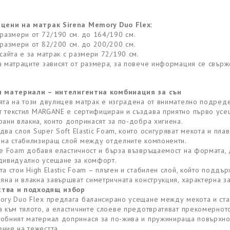
цени на матрак Sirena Memory Duo Flex:
 размери от 72/190 см. до 164/190 см.
 размери от 82/200 см. до 200/200 см.
сайта е за матрак с размери 72/190 см.
а матраците зависят от размера, за повече информация се свърж
и материали – интелигентна комбинация за сън
ята на този двулицев матрак е изградена от внимателно подреде
 текстил MARGANE е сертифициран и създава приятно първо усе
рани влакна, които допринасят за по-добра хигиена.
два слоя Super Soft Elastic Foam, които осигуряват мекота и п
 на стабилизиращ слой между отделните компоненти.
ke Foam добавя еластичност и бърза възвръщаемост на формата, 
дивидуално усещане за комфорт.
та стои High Elastic Foam – плътен и стабилен слой, който поддъ
пяна и влакна завършват симетричната конструкция, характерна з
тва и подходящ избор
ory Duo Flex предлага балансирано усещане между мекота и стаб
а към тялото, а еластичните слоеве предотвратяват прекомернот
обният материал допринася за по-жива и пружинираща повърхно
ние на тежестта.