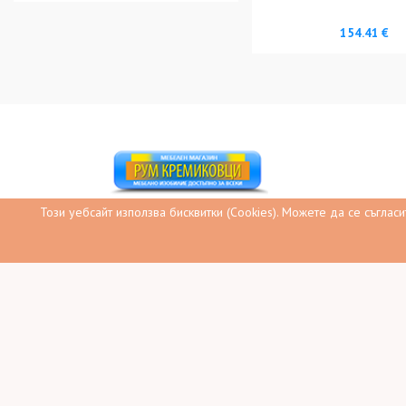
154.41 €
Този уебсайт използва бисквитки (Cookies). Можете да се съглас
Магазин за български мебели и обзавеждане
rumkremikovci@gmail.com