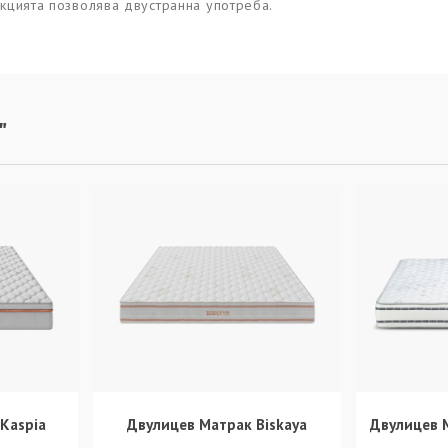
укцията позволява двустранна употреба.
"
Kaspia
Двулицев Матрак Biskaya
Двулицев 