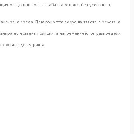
ция от адаптивност и стабилна основа, без усещане за
лансирана среда. Повърхността посреща тялото с мекота, а
намира естествена позиция, а напрежението се разпределя
то остава до сутринта.