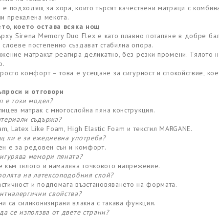
 е подходящ за хора, които търсят качествени матраци с комбина
ли прекалена мекота.
то, което остава всяка нощ
ърху Sirena Memory Duo Flex е като плавно потапяне в добре ба
 слоеве постепенно създават стабилна опора.
ижение матракът реагира деликатно, без резки промени. Тялото 
о.
просто комфорт – това е усещане за сигурност и спокойствие, кое
ъпроси и отговори
ип е този модел?
лицев матрак с многослойна пяна конструкция.
атериали съдържа?
m, Latex Like Foam, High Elastic Foam и текстил MARGANE.
щ ли е за ежедневна употреба?
ен е за редовен сън и комфорт.
сигурява мемори пяната?
е към тялото и намалява точковото напрежение.
 ролята на латексоподобния слой?
стичност и подпомага възстановяването на формата.
антиалергични свойства?
ни са силиконизирани влакна с такава функция.
 да се използва от двете страни?