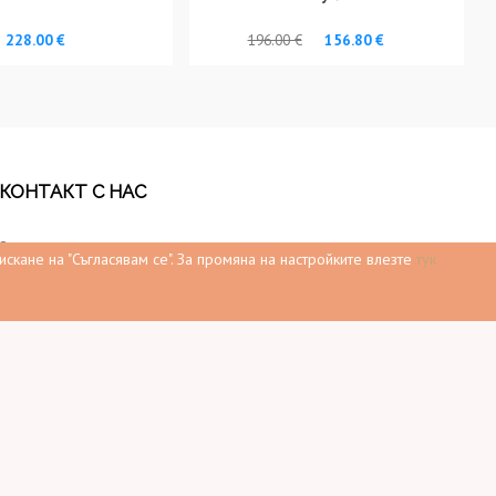
228.00 €
196.00 €
156.80 €
КОНТАКТ С НАС
Квартал Ботунец
скане на "Съгласявам се".
За промяна на настройките влезте
тук
Телефони:
0898 509 708
0888 947 480
0885 650 562
email:
office@mebelrum.bg
Работно време: Понеделник – Петък 9:30–
19:00 ч. Събота 9:30-17:00 ч. Неделя 10:00-
16:00 ч.