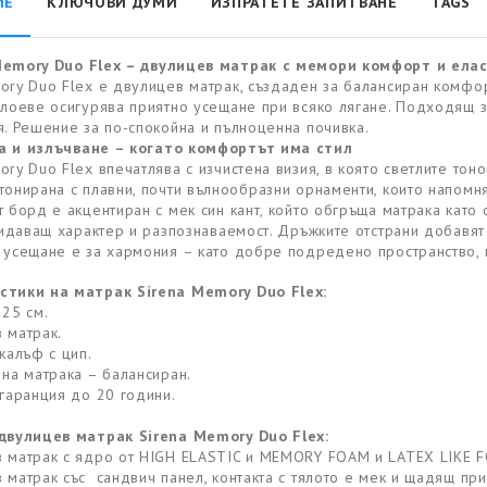
ИЕ
КЛЮЧОВИ ДУМИ
ИЗПРАТЕТЕ ЗАПИТВАНЕ
TAGS
Memory Duo Flex – двулицев матрак с мемори комфорт и ела
ory Duo Flex е двулицев матрак, създаден за балансиран комфо
слоеве осигурява приятно усещане при всяко лягане. Подходящ з
я. Решение за по-спокойна и пълноценна почивка.
а и излъчване – когато комфортът има стил
ory Duo Flex впечатлява с изчистена визия, в която светлите тон
тонирана с плавни, почти вълнообразни орнаменти, които напомня
т борд е акцентиран с мек син кант, който обгръща матрака като 
придаващ характер и разпознаваемост. Дръжките отстрани добавят 
 усещане е за хармония – като добре подредено пространство, в
стики на матрак Sirena Memory Duo Flex:
 25 см.
 матрак.
калъф с цип.
 на матрака – балансиран.
 гаранция до 20 години.
двулицев матрак Sirena Memory Duo Flex:
 матрак с ядро от HIGH ELASTIC и MEMORY FOAM и LATEX LIKE 
 матрак със сандвич панел, контакта с тялото е мек и щадящ 