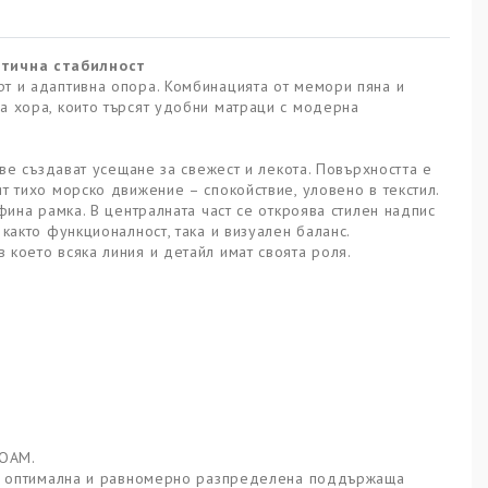
стична стабилност
рт и адаптивна опора. Комбинацията от мемори пяна и
а хора, които търсят удобни матраци с модерна
ове създават усещане за свежест и лекота. Повърхността е
т тихо морско движение – спокойствие, уловено в текстил.
фина рамка. В централната част се откроява стилен надпис
както функционалност, така и визуален баланс.
 което всяка линия и детайл имат своята роля.
FOAM.
при оптимална и равномерно разпределена поддържаща