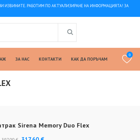
 НИ ИЗВИНИТЕ. РАБОТИМ ПО АКТУАЛИЗИРАНЕ НА ИНФОРМАЦИЯТА! ЗА
0
ТАЖ
ЗА НАС
КОНТАКТИ
КАК ДА ПОРЪЧАМ
LEX
трак Sirena Memory Duo Flex
317.60 €
397.00 €