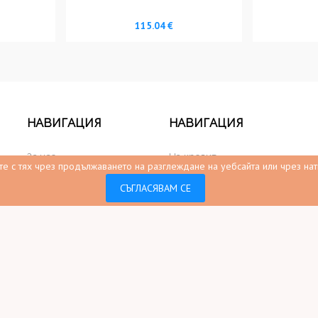
115.04 €
НАВИГАЦИЯ
НАВИГАЦИЯ
За нас
На кредит
ите с тях чрез продължаването на разглеждане на уебсайта или чрез нати
Мебели на промоция
Собственост на сайта
СЪГЛАСЯВАМ СЕ
Видео
Социални медий
Статии
Харесани продукти
Видео галерия
Карта на сайта
Контакти