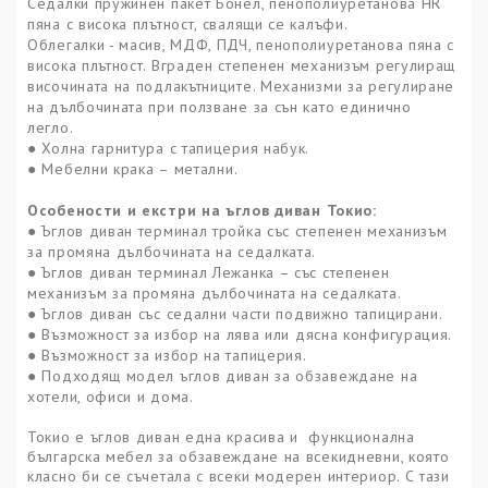
Седалки пружинен пакет Бонел, пенополиуретанова HR
пяна с висока плътност, свалящи се калъфи.
Облегалки - масив, МДФ, ПДЧ, пенополиуретанова пяна с
висока плътност. Вграден степенен механизъм регулиращ
височината на подлакътниците. Механизми за регулиране
на дълбочината при ползване за сън като единично
легло.
● Холна гарнитура с тапицерия набук.
●
Мебелни крака –
метални.
Особености и екстри на ъглов диван
Токио
:
● Ъглов диван терминал тройка със степенен механизъм
за промяна дълбочината на седалката.
● Ъглов диван терминал Лежанка – със степенен
механизъм за промяна дълбочината на седалката.
● Ъглов диван със с
едални части подвижно тапицирани.
●
Възможност за избор на
лява или дясна конфигурация
.
● Възможност за избор на тапицерия.
● Подходящ модел ъглов диван за обзавеждане на
хотели, офиси и дома.
Токио е ъглов диван една красива и функционална
българска мебел за обзавеждане на всекидневни, която
класно би се съчетала с всеки модерен интериор. С тази