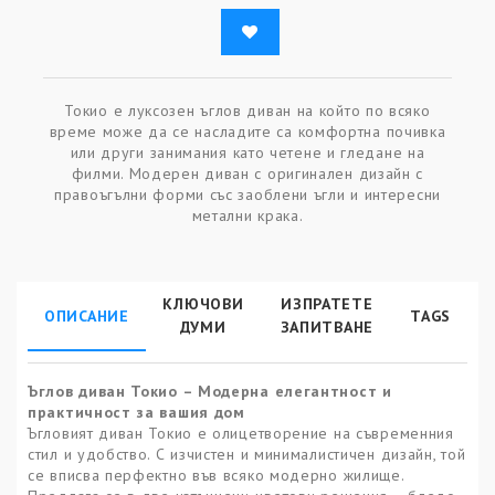
Токио е луксозен ъглов диван на който по всяко
време може да се насладите са комфортна почивка
или други занимания като четене и гледане на
филми. Модерен диван с оригинален дизайн с
правоъгълни форми със заоблени ъгли и интересни
метални крака.
КЛЮЧОВИ
ИЗПРАТЕТЕ
ОПИСАНИЕ
TAGS
ДУМИ
ЗАПИТВАНЕ
Ъглов диван Токио – Модерна елегантност и
практичност за вашия дом
Ъгловият диван Токио е олицетворение на съвременния
стил и удобство. С изчистен и минималистичен дизайн, той
се вписва перфектно във всяко модерно жилище.