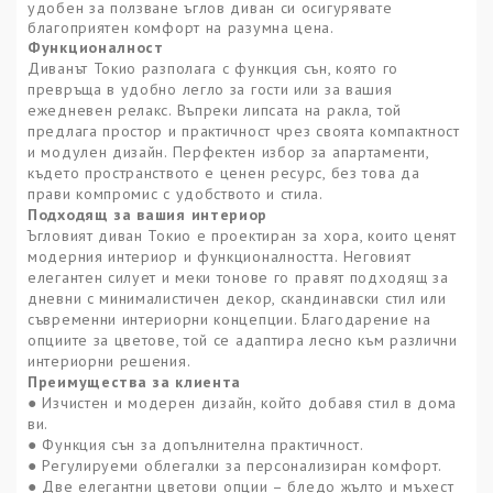
удобен за ползване ъглов диван си осигурявате
благоприятен комфорт на разумна цена.
Функционалност
Диванът Токио разполага с функция сън, която го
превръща в удобно легло за гости или за вашия
ежедневен релакс. Въпреки липсата на ракла, той
предлага простор и практичност чрез своята компактност
и модулен дизайн. Перфектен избор за апартаменти,
където пространството е ценен ресурс, без това да
прави компромис с удобството и стила.
Подходящ за вашия интериор
Ъгловият диван Токио е проектиран за хора, които ценят
модерния интериор и функционалността. Неговият
елегантен силует и меки тонове го правят подходящ за
дневни с минималистичен декор, скандинавски стил или
съвременни интериорни концепции. Благодарение на
опциите за цветове, той се адаптира лесно към различни
интериорни решения.
Преимущества за клиента
Изчистен и модерен дизайн, който добавя стил в дома
●
ви.
Функция сън за допълнителна практичност.
●
Регулируеми облегалки за персонализиран комфорт.
●
Две елегантни цветови опции – бледо жълто и мъхест
●