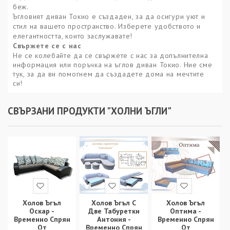
беж.
Ъгловият диван Токио е създаден, за да осигури уют и
стил на вашето пространство. Изберете удобството и
елегантността, които заслужавате!
Свържете се с нас
Не се колебайте да се свържете с нас за допълнителна
информация или поръчка на ъглов диван Токио. Ние сме
тук, за да ви помогнем да създадете дома на мечтите
си!
СВЪРЗАНИ ПРОДУКТИ "ХОЛНИ ЪГЛИ"
Холов Ъгъл
Холов Ъгъл С
Холов Ъгъл
Оскар -
Две Табуретки
Оптима -
Временно Спрян
Антония -
Временно Спрян
От
Временно Спрян
От