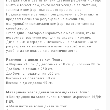
Предлага се в две изтънчени цветови решения – бледо
жълто и мъхест беж, които носят усещане за светлина,
топлина и комфорт във вашето пространство.
Подлакътниците са меки и регулируеми, а облегалките
предлагат опция за регулиране на височината,
осигурявайки максимален комфорт на всеки член на
семейството.
Ъглов диван българска изработка с механизми, които
позволяват различни позиции на сядане и лежане.
Дивана има и вградени механизми на подлакътника за
регулиране на височината и изтеглящ гръб и може
удобно да се ползва като единично легло.
Размери на диван за хол Токио:
● Ширина 310 см. / Дълбочина 230 см. / Височина 80 см.
Дълбочина лежанка 230 см.
Дълбочина подлакътник 100 см.
Височина на облегалка 80 см.
Височина до седалка 45 см.
Материали ъглов диван за всекидневна
Токио
:
●
Конструкция
на ъглов диван
:
масивна дървесина
, МДФ
,
ПДЧ
.
●
Меки части
на ъглов диван за хол
: