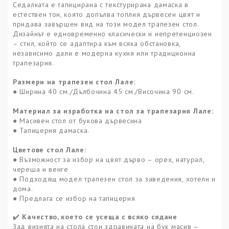
Седалката е тапицирана с текстурирана дамаска в
естествен тон, която допълва топлия дървесен цвят и
придава завършен вид на този модел трапезен стол.
Дизайнът е едновременно класически и непретенциозен
– стил, който се адаптира към всяка обстановка,
независимо дали е модерна кухня или традиционна
трапезария.
Размери на трапезен стол Лале:
●
Ширина 40 см./Дълбочина 4
5
см./Височина 9
0
см.
Материал за изработка на стол за трапезария Лале:
● Масивен стол от букова дървесина
● Тапицерия дамаска.
Цветове стол Лале:
● Възможност за избор на цвят дърво
–
орех, натурал,
череша и венге
●
Подходящ модел трапезен стол за заведения, хотели и
дома.
● Предлага се избор на тапицерия
Качество, което се усеща с всяко сядане
✔️
Зад визията на стола стои здравината на бук масив –