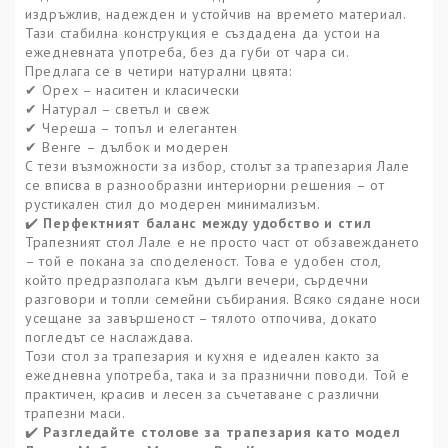
издръжлив, надежден и устойчив на времето материал.
Тази стабилна конструкция е създадена да устои на
ежедневната употреба, без да губи от чара си.
Предлага се в четири натурални цвята:
Орех – наситен и класически
✔
Натурал – светъл и свеж
✔
Череша – топъл и елегантен
✔
Венге – дълбок и модерен
✔
С тези възможности за избор, столът за трапезария Лале
се вписва в разнообразни интериорни решения – от
рустикален стил до модерен минимализъм.
Перфектният баланс между удобство и стил
✔️
Трапезният стол Лале е не просто част от обзавеждането
– той е покана за споделеност. Това е удобен стол,
който предразполага към дълги вечери, сърдечни
разговори и топли семейни събирания. Всяко сядане носи
усещане за завършеност – тялото отпочива, докато
погледът се наслаждава.
Този стол за трапезария и кухня е идеален както за
ежедневна употреба, така и за празнични поводи. Той е
практичен, красив и лесен за съчетаване с различни
трапезни маси.
Разгледайте столове за трапезария като модел
✔️