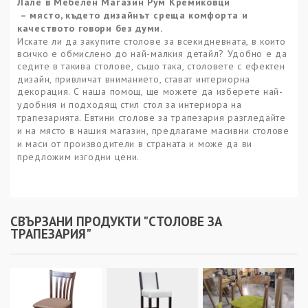
Лале в Мебелен Магазин Рум Кремиковци
– място, където дизайнът среща комфорта и
качеството говори без думи.
Искате ли да закупите столове за всекидневната, в които
всичко е обмислено до най-малкия детайл? Удобно е да
седите в такива
столове,
с
ъщо така,
столовете с
ефектен
дизайн, привличат вниманието, стават интериорна
декорация. С наша помощ
,
ще можете да изберете най-
удобния и подходящ стил
стол
за интериора
на
трапезарията
.
Евтини столове за трапезария разгледайте
и на място в нашия магазин, предлагаме масивни столове
и маси от производители в страната и може да ви
предложим изгодни цени.
СВЪРЗАНИ ПРОДУКТИ "СТОЛОВЕ ЗА
ТРАПЕЗАРИЯ"