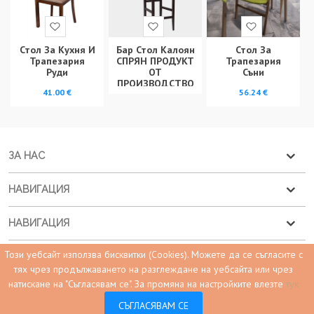
Стол За Кухня И
Бар Стол Калоян
Стол За
Трапезария
СПРЯН ПРОДУКТ
Трапезария
Руди
ОТ
Съни
ПРОИЗВОДСТВО
41.00 €
56.24 €
ЗА НАС
НАВИГАЦИЯ
НАВИГАЦИЯ
Този уебсайт използва бисквитки (Cookies). Можете да се съгласите с
КОНТАКТ С НАС
тях чрез продължаването на разглеждане на уебсайта или чрез
натискане на "Съгласявам се".
За промяна на настройките влезте
тук
0
СЪГЛАСЯВАМ СЕ