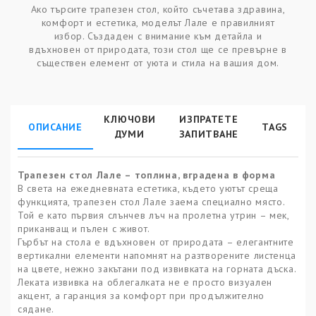
Ако търсите трапезен стол, който съчетава здравина,
комфорт и естетика, моделът Лале е правилният
избор. Създаден с внимание към детайла и
вдъхновен от природата, този стол ще се превърне в
съществен елемент от уюта и стила на вашия дом.
КЛЮЧОВИ
ИЗПРАТЕТЕ
ОПИСАНИЕ
TAGS
ДУМИ
ЗАПИТВАНЕ
Трапезен стол Лале – топлина, вградена в форма
В света на ежедневната естетика, където уютът среща
функцията, трапезен стол Лале заема специално място.
Той е като първия слънчев лъч на пролетна утрин – мек,
приканващ и пълен с живот.
Гърбът на стола е вдъхновен от природата – елегантните
вертикални елементи напомнят на разтворените листенца
на цвете, нежно закътани под извивката на горната дъска.
Леката извивка на облегалката не е просто визуален
акцент, а гаранция за комфорт при продължително
сядане.