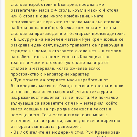
столове изработени в България, предлагаме
разтегателни маси с 4 стола, кръгли маси с 4 стола
или 6 стола и още много комбинации, имате
възможност да поръчате трапезна маса със столове
на брои по ваш избор. Всички комплекти маси със
столове за произведени от български производители.
• В шоурума на мебелен магазин Рум Кремиковци се
разкрива един свят, където трапезата се превръща в
сърцето на дома, а столовете около нея – в символ
на събирането и споделеността. Колекцията от
трапезни маси и столове тук е като палитра от
стилове и материали, която оживява всяко
пространство с неповторим характер.
• Тук можете да откриете маси изработени от
благородния масив на бука, с неговите стегнати вени
и топлина, или от могъщия дъб, чиято текстура и
издръжливост нашепват за вечността. Не по-малко
вълнуващи са вариантите от чам – материал, който
внася усещане за природна свежест и лекота в
помещението. Тези маси и столове изпъкват с
естествената си красота, сякаш донесени директно
от гората във вашата трапезария.
• За любителите на модерния стил, Рум Кремиковци