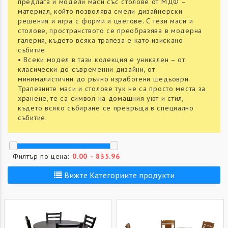
предлага и модели маси със столове от МДФ –
материал, който позволява смели дизайнерски
решения и игра с форми и цветове. С тези маси и
столове, пространството се преобразява в модерна
галерия, където всяка трапеза е като изискано
събитие.
• Всеки модел в тази колекция е уникален – от
класически до съвременни дизайни, от
минималистични до ръчно изработени шедьоври.
Трапезните маси и столове тук не са просто места за
хранене, те са символ на домашния уют и стил,
където всяко събиране се превръща в специално
събитие.
Филтър по цена:
Вижте Категориите продукти