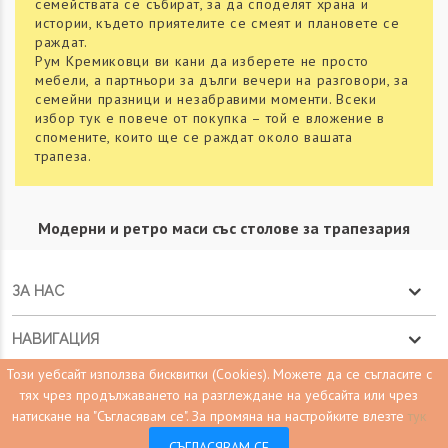
семействата се събират, за да споделят храна и
истории, където приятелите се смеят и плановете се
раждат.
Рум Кремиковци ви кани да изберете не просто
мебели, а партньори за дълги вечери на разговори, за
семейни празници и незабравими моменти. Всеки
избор тук е повече от покупка – той е вложение в
спомените, които ще се раждат около вашата
трапеза.
Модерни и ретро маси със столове за трапезария
ЗА НАС
НАВИГАЦИЯ
Този уебсайт използва бисквитки (Cookies). Можете да се съгласите с
НАВИГАЦИЯ
тях чрез продължаването на разглеждане на уебсайта или чрез
натискане на "Съгласявам се".
За промяна на настройките влезте
тук
КОНТАКТ С НАС
0
СЪГЛАСЯВАМ СЕ